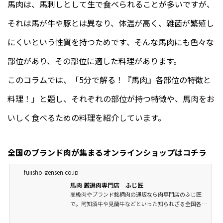
馬肉は、馬刺しとして生で食べられることが多いですが、
それは馬が牛や豚とは異なり、体温が高く、雑菌が繁殖し
にくいという性質を持つためです、そんな馬肉にも色々な
部位があり、その部位に適した料理があります。
このコラムでは、「5分で解る！『馬肉』各部位の特徴と
料理！」と題し、それぞれの部位が持つ特徴や、馬肉をお
いしく食べるための料理を紹介しています。
全国のブランド肉が集まるオンラインショップはコチラ
fujisho-gensen.co.jp
馬肉 厳選肉専門店 ふじ匠
高級肉やブランド銘柄肉の通販なら肉専門店のふじ匠
で。阿知須牛や見蘭牛などといった知られざる全国各地
の銘柄肉を産地直送で販売しています。お歳暮やお中元
といったギフト・ご贈答用の商品も多数用意しておりま