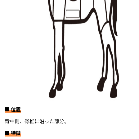
■
位置
背中側、脊椎に沿った部分。
■
特徴