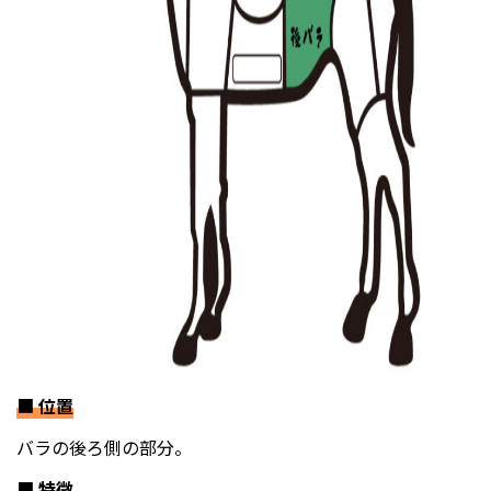
■
位置
バラの後ろ側の部分。
■
特徴