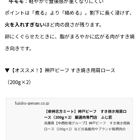
牛モモ
：軽やかで食後感が重くなりにくい
ポイントは「煮る」より「絡める」。割下に長く浸けず、
火を入れすぎない
ほど肉の良さが残ります。
卵にくぐらせたときに、脂がまろやかに広がる肉がすき焼
き向きです。
▼【オススメ！】神戸ビーフ すき焼き用肩ロース
（200g×2）
fujisho-gensen.co.jp
【帝神志方ミート】神戸ビーフ すき焼き用肩ロ
ース（200g×2） 厳選肉専門店 ふじ匠
兵庫県【中西牧場グループ】神戸ビーフ すき焼き用肩
ロース（200g×2）などの高級肉やブランド銘柄肉の通
販なら肉専門店のふじ匠で。阿知須牛や見蘭牛などとい