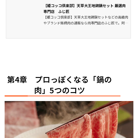
【姫コッコ倶楽部】天草大王地鶏鍋セット 厳選肉
専門店 ふじ匠
【姫コッコ倶楽部】天草大王地鶏鍋セットなどの高級肉
やブランド銘柄肉の通販なら肉専門店のふじ匠で。阿知
須牛や見蘭牛などといった知られざる全国各地の銘柄肉
を産地直送で販売しています。お歳暮やお中元といった
ギフト・ご贈答用の商品も多数用意しております。牛
肉、豚肉、馬肉、鶏肉などの精肉からハム、ウインナ...
第4章 プロっぽくなる「鍋の
肉」5つのコツ