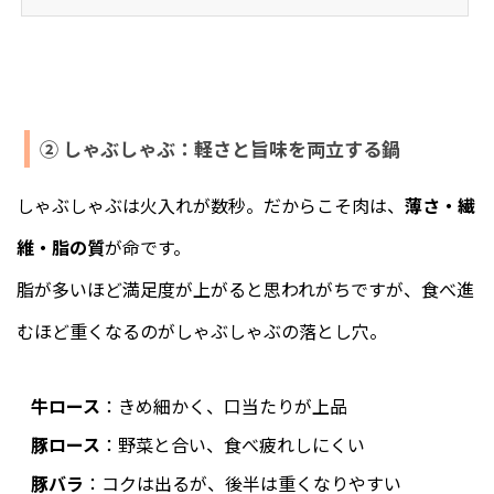
った知られざる全国各地の銘柄肉を産地直送で販売して
います。お歳暮やお中元といったギフト・ご贈答用の商
品も多数用意しております。牛肉、豚肉、馬肉、鶏肉...
② しゃぶしゃぶ：軽さと旨味を両立する鍋
しゃぶしゃぶは火入れが数秒。だからこそ肉は、
薄さ・繊
維・脂の質
が命です。
脂が多いほど満足度が上がると思われがちですが、食べ進
むほど重くなるのがしゃぶしゃぶの落とし穴。
牛ロース
：きめ細かく、口当たりが上品
豚ロース
：野菜と合い、食べ疲れしにくい
豚バラ
：コクは出るが、後半は重くなりやすい