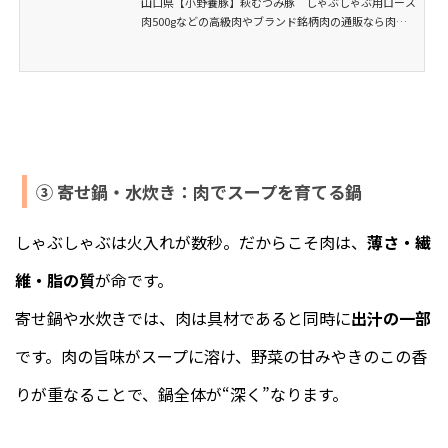
山口県【小野養豚】萩むつみ豚 しゃぶしゃぶ用ロース
肉500gなどの高級肉やブランド銘柄肉の通販なら肉専
門店のふじ匠で。阿知須牛や見蘭牛などといった知られ
ざる全国各地の銘柄肉を産地直送で販売しています。お
歳暮やお中元といったギフト・ご贈答用の商品も多数用
意しております。牛肉、豚肉、馬肉、鶏肉などの精肉...
③ 寄せ鍋・水炊き：肉でスープを育てる鍋
しゃぶしゃぶは火入れが数秒。だからこそ肉は、
薄さ・繊
維・脂の質
が命です。
寄せ鍋や水炊きでは、肉は具材であると同時に
出汁の一部
です。肉の旨味がスープに溶け、野菜の甘みやきのこの香
りが重なることで、鍋全体が“深く”なります。