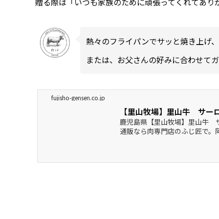
贈る際は「いつも家族のために頑張ってくれてあり
熱々のフライパンでサッと焼き上げ、
または、お父さんの好みに合わせてガ
fujisho-gensen.co.jp
【里山牧場】里山牛 サーロ
鹿児島県【里山牧場】里山牛 サ
通販なら肉専門店のふじ匠で。
直送で販売しています。お歳暮
す。牛肉、豚肉、馬肉、鶏肉などの