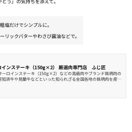
がとう」の気持ちを添えて。
粗塩だけでシンプルに。
ーリックバターやわさび醤油などで。
インステーキ（150g×2） 厳選肉専門店 ふじ匠
ーロインステーキ（150g×2）などの高級肉やブランド銘柄肉の
阿知須牛や見蘭牛などといった知られざる全国各地の銘柄肉を産地
やお中元といったギフト・ご贈答用の商品も多数用意しておりま
精肉...