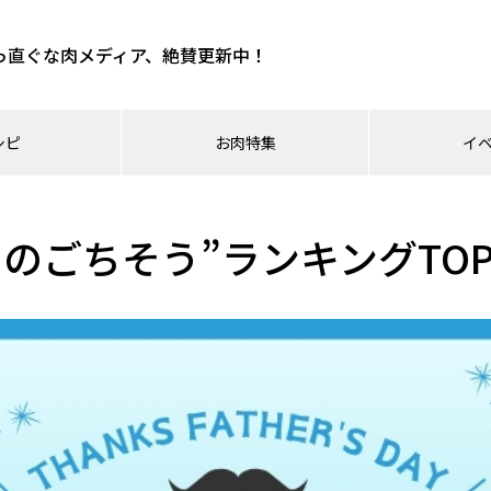
っ直ぐな肉メディア、絶賛更新中！
シピ
お肉特集
イ
のごちそう”ランキングTOP