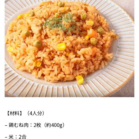
【材料】（4人分）
– 鶏むね肉：2枚（約400g）
– 米：2合